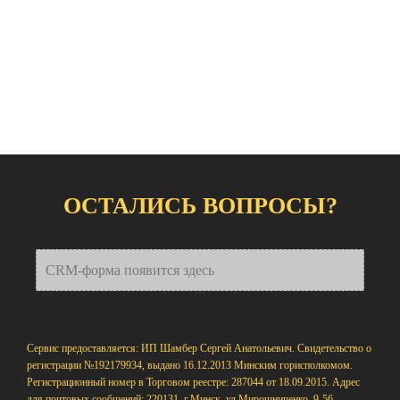
ОСТАЛИСЬ ВОПРОСЫ?
CRM-форма появится здесь
Сервис предоставляется: ИП Шамбер Сергей Анатольевич. Свидетельство о
регистрации №192179934, выдано 16.12.2013 Минским горисполкомом.
Регистрационный номер в Торговом реестре: 287044 от 18.09.2015. Адрес
для почтовых сообщений: 220131, г.Минск, ул.Мирошниченко, 9-56