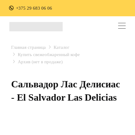
+375 29 683 06 06
Главная страница
Каталог
Купить свежеобжаренный кофе
Архив (нет в продаже)
Сальвадор Лас Делисиас
- El Salvador Las Delicias