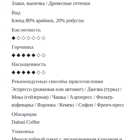
Злаки, выпечка / Древесные оттенки
Вид
Бленд 80% арабики, 20% робусты
Кислотность
◆ ◇ ◇ ◇ ◇ ◇ ◇
Горчинка
◆ ◆ ◆ ◆ ◆ ◇ ◇
Насыщенность
◆ ◆ ◆ ◆ ◆ ◇ ◇
Рекомендуемые способы приготовления
Эспрессо (рожковая или автомат) / Джезва (турка) /
Мока (гейзерная) / Чашка / Аэропресс / Фильтр-
кофеварка / Воронка / Кемекс / Сифон / Френч-пресс
Обжарщик
Daloni Coffee
Упаковка
Многослойный пакет с дегазационным клапаном и