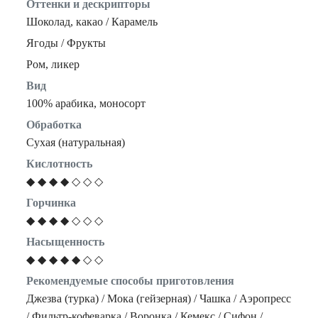
Оттенки и дескрипторы
Шоколад, какао / Карамель
Ягоды / Фрукты
Ром, ликер
Вид
100% арабика, моносорт
Обработка
Сухая (натуральная)
Кислотность
◆ ◆ ◆ ◆ ◇ ◇ ◇
Горчинка
◆ ◆ ◆ ◆ ◇ ◇ ◇
Насыщенность
◆ ◆ ◆ ◆ ◆ ◇ ◇
Рекомендуемые способы приготовления
Джезва (турка) / Мока (гейзерная) / Чашка / Аэропресс
/ Фильтр-кофеварка / Воронка / Кемекс / Сифон /