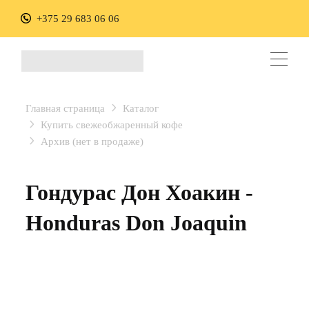
+375 29 683 06 06
Главная страница
Каталог
Купить свежеобжаренный кофе
Архив (нет в продаже)
Гондурас Дон Хоакин -
Honduras Don Joaquin