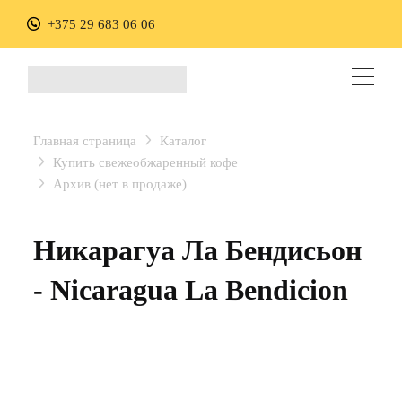
+375 29 683 06 06
Главная страница
Каталог
Купить свежеобжаренный кофе
Архив (нет в продаже)
Никарагуа Ла Бендисьон
- Nicaragua La Bendicion