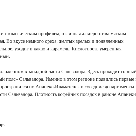
ки с классическим профилем, отличная альтернатива мягким
вая. Во вкусе немного ореха, желтых зрелых и подвяленных
ьное, уходит в какао и карамель. Кислотность умеренная
нный.
оложенном в западной части Сальвадора. Здесь проходит горны
ый пояс» Сальвадора. Именно в этом регионе появились первые 
спространился по Апанеке-Иламатепек в соседние департаменты
ласти Сальвадора. Плотность кофейных посадок в районе Апанеки
оря