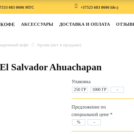
7533 683 0606 MTC
+37525 683 0606 life:)
КОФЕ
АКСЕССУАРЫ
ДОСТАВКА И ОПЛАТА
ОТЗЫВ
жаренный кофе
Архив (нет в продаже)
El Salvador Ahuachapan
Упаковка
250 ГР
1000 ГР
-
Предложение по
специальной цене *
%
-