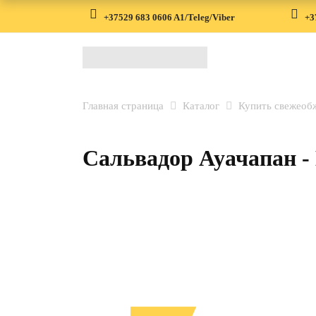
+37529 683 0606 A1/Teleg/Viber
+3
Главная страница
Каталог
Купить свежеоб
Сальвадор Ауачапан - 