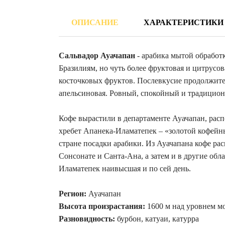
ОПИСАНИЕ
ХАРАКТЕРИСТИКИ
Сальвадор Ауачапан
- арабика мытой обработ
Бразилиям, но чуть более фруктовая и цитрусо
косточковых фруктов. Послевкусие продолжител
апельсиновая. Ровный, спокойный и традицио
Кофе вырастили в департаменте Ауачапан, расп
хребет Апанека-Иламатепек – «золотой кофейн
стране посадки арабики. Из Ауачапана кофе ра
Сонсонате и Санта-Ана, а затем и в другие об
Иламатепек наивысшая и по сей день.
Регион:
Ауачапан
Высота произрастания:
1600 м над уровнем м
Разновидность:
бурбон, катуаи, катурра