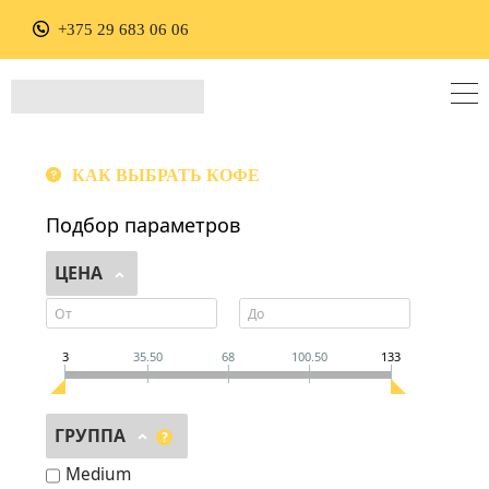
+375 29 683 06 06
КАК ВЫБРАТЬ КОФЕ
Подбор параметров
ЦЕНА
3
35.50
68
100.50
133
ГРУППА
?
Medium