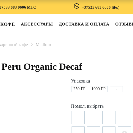
37533 683 0606 MTC
+37525 683 0606 life:)
КОФЕ
АКСЕССУАРЫ
ДОСТАВКА И ОПЛАТА
ОТЗЫВ
жаренный кофе
Medium
Peru Organic Decaf
Упаковка
250 ГР
1000 ГР
-
Помол, выбрать