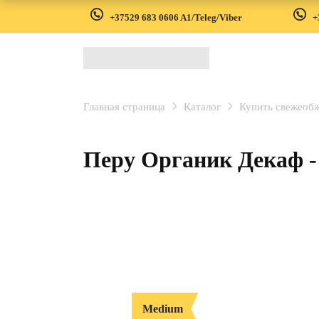
+37529 683 0606 A1/Teleg/Viber
+
Главная страница
Каталог
Купить свежеоб
Перу Органик Декаф - 
Medium