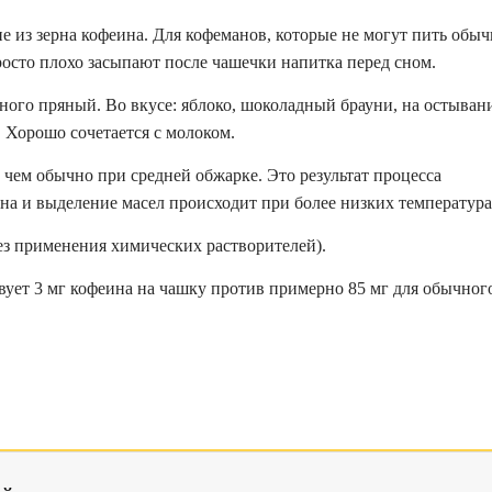
е из зерна кофеина. Для кофеманов, которые не могут пить обы
росто плохо засыпают после чашечки напитка перед сном.
ого пряный. Во вкусе: яблоко, шоколадный брауни, на остыван
 Хорошо сочетается с молоком.
 чем обычно при средней обжарке. Это результат процесса
на и выделение масел происходит при более низких температура
ез применения химических растворителей).
твует 3 мг кофеина на чашку против примерно 85 мг для обычног